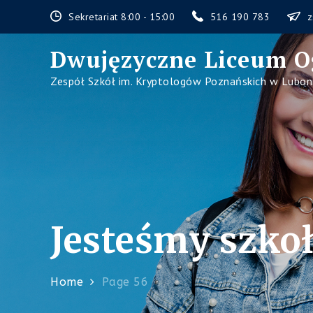
Skip
Sekretariat 8:00 - 15:00
516 190 783
z
to
content
Dwujęzyczne Liceum O
Zespół Szkół im. Kryptologów Poznańskich w Lubon
Jesteśmy szkoł
Home
Page 56