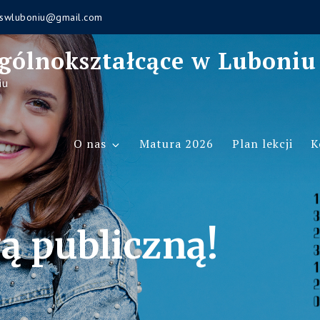
swluboniu@gmail.com
gólnokształcące w Luboniu
iu
O nas
Matura 2026
Plan lekcji
K
ą publiczną!