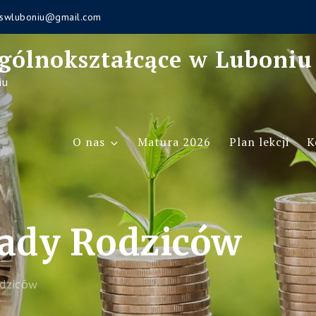
swluboniu@gmail.com
gólnokształcące w Luboniu
iu
O nas
Matura 2026
Plan lekcji
K
ady Rodziców
dziców