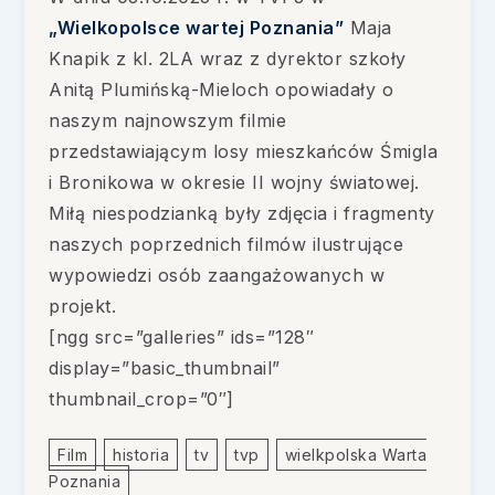
„Wielkopolsce wartej Poznania”
Maja
Knapik z kl. 2LA wraz z dyrektor szkoły
Anitą Plumińską-Mieloch opowiadały o
naszym najnowszym filmie
przedstawiającym losy mieszkańców Śmigla
i Bronikowa w okresie II wojny światowej.
Miłą niespodzianką były zdjęcia i fragmenty
naszych poprzednich filmów ilustrujące
wypowiedzi osób zaangażowanych w
projekt.
[ngg src=”galleries” ids=”128″
display=”basic_thumbnail”
thumbnail_crop=”0″]
Film
Historia
Tv
Tvp
Wielkpolska Warta
Poznania