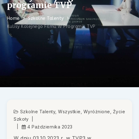
programie TVP
Home
Szkolne Talenty
Kulisy Kolejnego Filmu W Programie TVP
Szkolne Talenty
,
Wszystkie
,
Wyróżnione
,
Życie
Szkoły
4 Października 2023
W dniu 03.10.2023 r. w TVP3 w