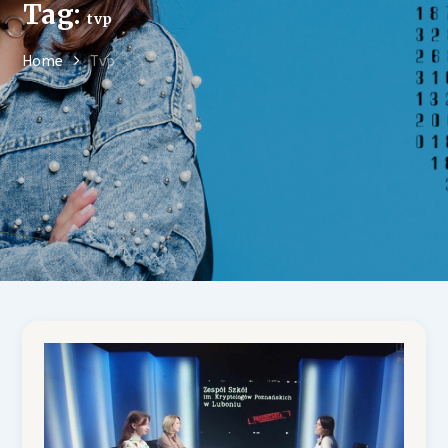
Tag:
tvp
Home
Tvp