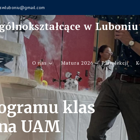
swluboniu@gmail.com
gólnokształcące w Luboniu
iu
O nas
Matura 2026
Plan lekcji
K
rogramu klas
 na UAM