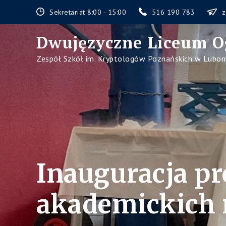
Skip
Sekretariat 8:00 - 15:00
516 190 783
z
to
content
Dwujęzyczne Liceum O
Zespół Szkół im. Kryptologów Poznańskich w Lubon
Inauguracja p
akademickich