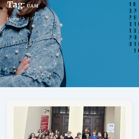
Tag:
UAM
Home
UAM