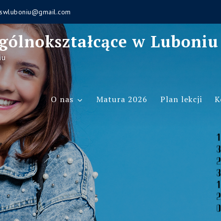
swluboniu@gmail.com
gólnokształcące w Luboniu
iu
O nas
Matura 2026
Plan lekcji
K