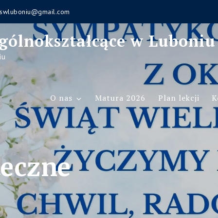
swluboniu@gmail.com
gólnokształcące w Luboniu
iu
O nas
Matura 2026
Plan lekcji
K
teczne