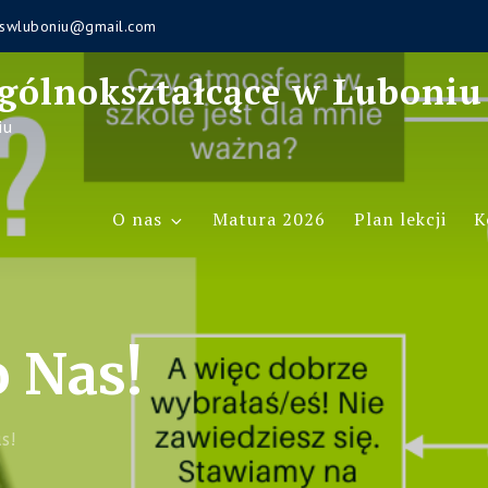
swluboniu@gmail.com
gólnokształcące w Luboniu
iu
O nas
Matura 2026
Plan lekcji
K
 Nas!
s!