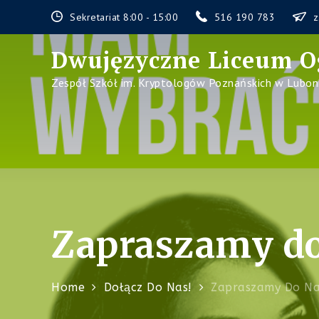
Skip
Sekretariat 8:00 - 15:00
516 190 783
z
to
content
Dwujęzyczne Liceum O
Zespół Szkół im. Kryptologów Poznańskich w Lubon
Zapraszamy do
Home
Dołącz Do Nas!
Zapraszamy Do Na