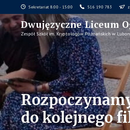
Skip
Sekretariat 8:00 - 15:00
516 190 783
z
to
content
Dwujęzyczne Liceum O
Zespół Szkół im. Kryptologów Poznańskich w Lubon
Rozpoczynamy
do kolejnego f