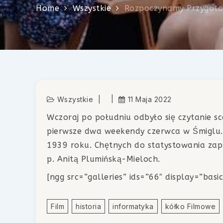
Home
Wszystkie
Rozpoczynamy Przygoto
Wszystkie
11 Maja 2022
Wczoraj po południu odbyło się czytanie s
pierwsze dwa weekendy czerwca w Śmiglu. J
1939 roku. Chętnych do statystowania zap
p. Anitą Plumińską-Mieloch.
[ngg src=”galleries” ids=”66″ display=”ba
Film
Historia
Informatyka
Kółko Filmowe