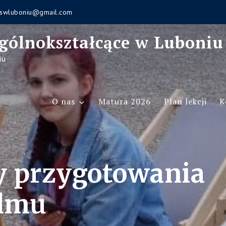
swluboniu@gmail.com
gólnokształcące w Luboniu
iu
O nas
Matura 2026
Plan lekcji
K
 przygotowania
ilmu