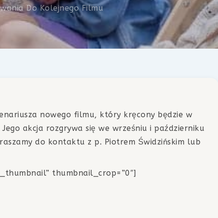
wania Do Kolejnego Filmu
cenariusza nowego filmu, który kręcony będzie w
ego akcja rozgrywa się we wrześniu i październiku
raszamy do kontaktu z p. Piotrem Świdzińskim lub
sic_thumbnail” thumbnail_crop=”0″]