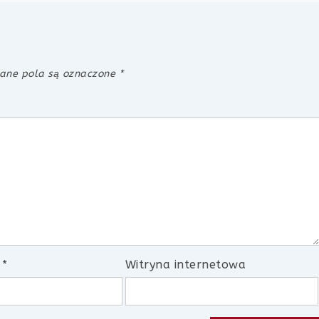
ne pola są oznaczone
*
l
*
Witryna internetowa