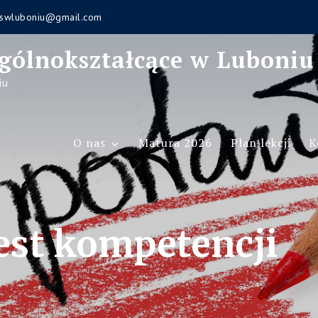
swluboniu@gmail.com
gólnokształcące w Luboniu
iu
O nas
Matura 2026
Plan lekcji
K
test kompetencji