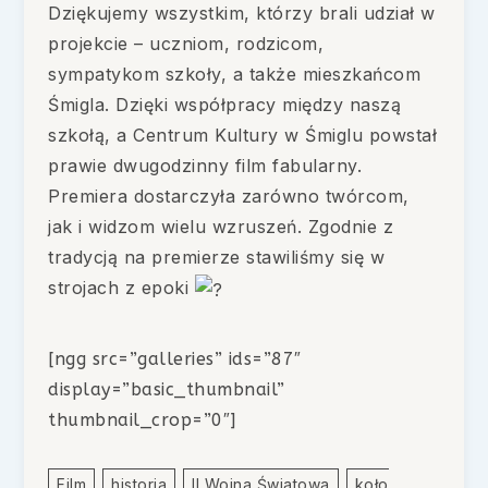
Dziękujemy wszystkim, którzy brali udział w
projekcie – uczniom, rodzicom,
sympatykom szkoły, a także mieszkańcom
Śmigla. Dzięki współpracy między naszą
szkołą, a Centrum Kultury w Śmiglu powstał
prawie dwugodzinny film fabularny.
Premiera dostarczyła zarówno twórcom,
jak i widzom wielu wzruszeń. Zgodnie z
tradycją na premierze stawiliśmy się w
strojach z epoki
[ngg src=”galleries” ids=”87″
display=”basic_thumbnail”
thumbnail_crop=”0″]
Film
Historia
II Wojna Światowa
Koło