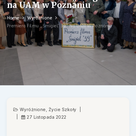
na UAM w Poznaniu
Home
Wyróżnione
Premiera Filmu „Śmigiel’ 39” Na UAM W Poznaniu
Wyróżnione
,
Życie Szkoły
27 Listopada 2022