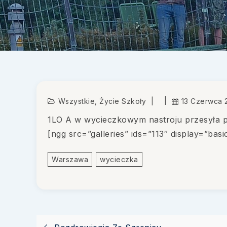
Wszystkie
,
Życie Szkoły
13 Czerwca 
1LO A w wycieczkowym nastroju przesyła 
[ngg src=”galleries” ids=”113″ display=”bas
Warszawa
Wycieczka