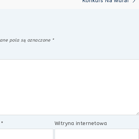
Konkurs Na Mural
ne pola są oznaczone
*
l
*
Witryna internetowa