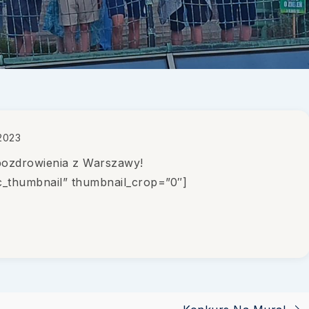
2023
pozdrowienia z Warszawy!
ic_thumbnail” thumbnail_crop=”0″]