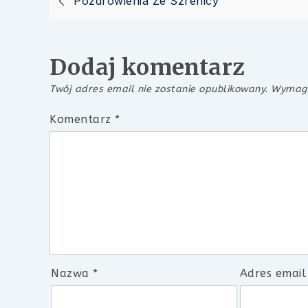
Nawigacja
Pozdrowienia Ze Szrenicy
wpisu
Dodaj komentarz
Twój adres email nie zostanie opublikowany.
Wymaga
Komentarz
*
Nazwa
*
Adres emai