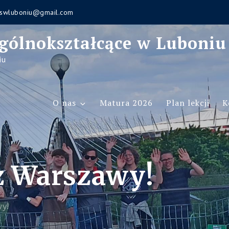
swluboniu@gmail.com
gólnokształcące w Luboniu
iu
O nas
Matura 2026
Plan lekcji
K
z Warszawy!
wy!