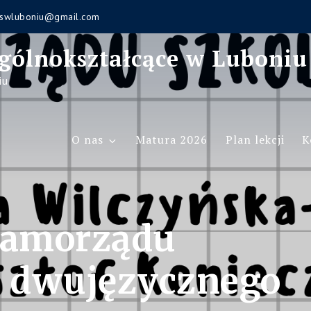
swluboniu@gmail.com
gólnokształcące w Luboniu
iu
O nas
Matura 2026
Plan lekcji
K
samorządu
 dwujęzycznego