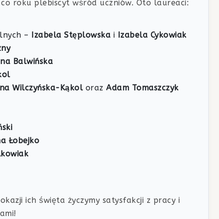
co roku plebiscyt wśród uczniów. Oto laureaci:
olnych –
Izabela Stęplowska
i
Izabela Cykowiak
zny
na Balwińska
kol
ina Wilczyńska-Kąkol
oraz
Adam Tomaszczyk
ski
a Łobejko
lkowiak
kazji ich święta życzymy satysfakcji z pracy i
nami!