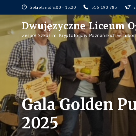
Skip
Sekretariat 8:00 - 15:00
516 190 783
z
to
content
Dwujęzyczne Liceum O
Zespół Szkół im. Kryptologów Poznańskich w Lubon
Gala Golden P
2025