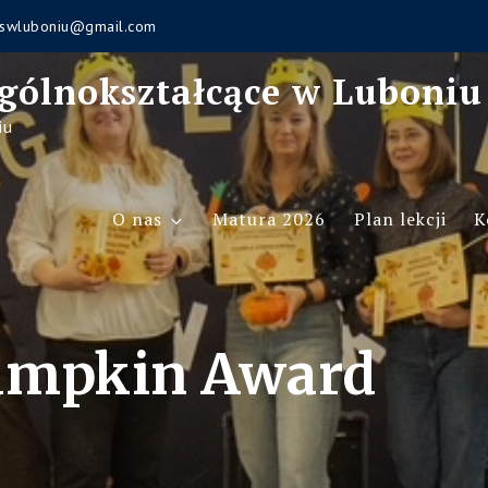
swluboniu@gmail.com
gólnokształcące w Luboniu
iu
O nas
Matura 2026
Plan lekcji
K
umpkin Award