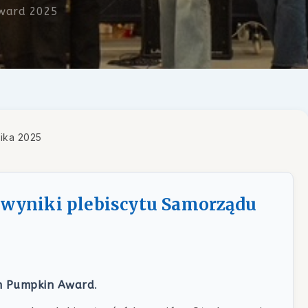
ward 2025
nika 2025
wyniki plebiscytu Samorządu
n Pumpkin Award
.