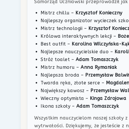
Samorząd Uczniowski przeprowadził jak 
Mistrz chillu –
Krzysztof Konieczny
Najlepszy organizator wycieczek szk
Mistrz technologii –
Krzysztof Koniec
Królowa interaktywnych lekcji –
Boże
Best outfit –
Karolina Wilczyńska-Ką
Najlepsze nauczycielskie duo –
Karol
Stróż toalet –
Adam Tomaszczyk
Mistrz humoru –
Anna Rymaniak
Najlepsza broda –
Przemysław Balwiń
Twarda ręka, złote serce –
Magdalen
Największy kawosz –
Przemysław Wa
Wieczny optymista –
Kinga Zdrojowa
Ikona szkoły –
Adam Tomaszczyk
Wszystkim nauczycielom naszej szkoły z o
wytrwałości. Dziękujemy, że jesteście z 