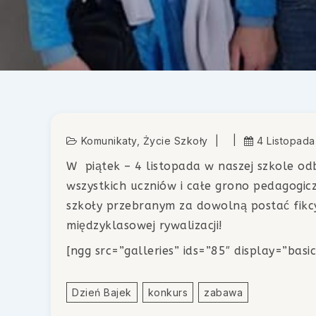
Komunikaty
,
Życie Szkoły
4 Listopada
W piątek – 4 listopada w naszej szkole odby
wszystkich uczniów i całe grono pedagogicz
szkoły przebranym za dowolną postać fikcy
międzyklasowej rywalizacji!
[ngg src=”galleries” ids=”85″ display=”ba
Dzień Bajek
Konkurs
Zabawa