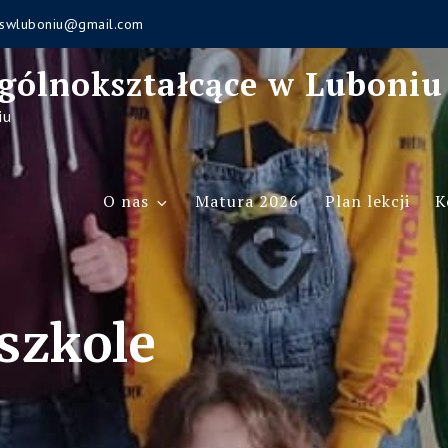
swluboniu@gmail.com
gólnokształcące w Luboniu
iu
O nas
Matura 2026
Plan lekcji
K
szkole