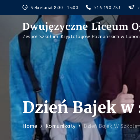
Skip
Sekretariat 8:00 - 15:00
516 190 783
z
to
content
Dwujęzyczne Liceum O
Zespół Szkół im. Kryptologów Poznańskich w Lubon
Dzień Bajek w 
Home
Komunikaty
Dzień Bajek W Szkole