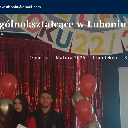
swluboniu@gmail.com
gólnokształcące w Luboniu
iu
O nas
Matura 2026
Plan lekcji
K