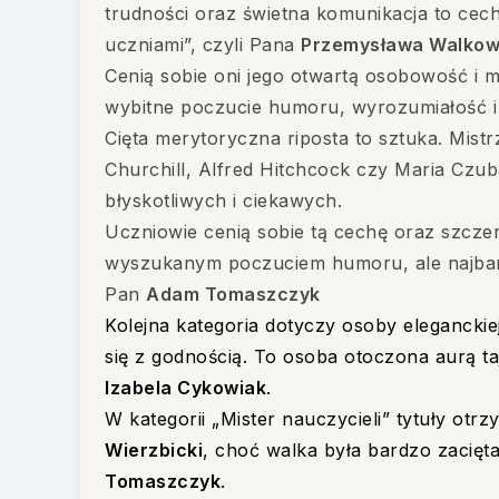
trudności oraz świetna komunikacja to cech
uczniami”, czyli Pana
Przemysława Walkow
Cenią sobie oni jego otwartą osobowość i 
wybitne poczucie humoru, wyrozumiałość i 
Cięta merytoryczna riposta to sztuka. Mistr
Churchill, Alfred Hitchcock czy Maria Czub
błyskotliwych i ciekawych.
Uczniowie cenią sobie tą cechę oraz szczer
wyszukanym poczuciem humoru, ale najbard
Pan
Adam Tomaszczyk
Kolejna kategoria dotyczy osoby eleganckie
się z godnością. To osoba otoczona aurą taje
Izabela Cykowiak
.
W kategorii „Mister nauczycieli” tytuły otr
Wierzbicki
, choć walka była bardzo zacięt
Tomaszczyk
.