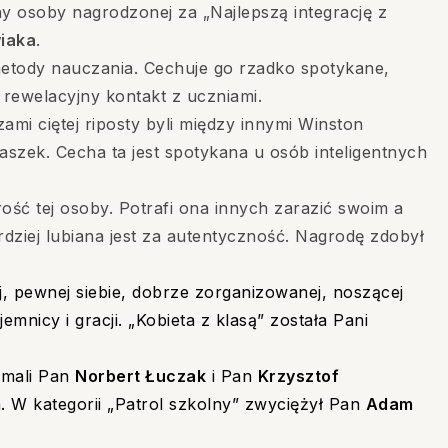
y osoby nagrodzonej za „Najlepszą integrację z
iaka
.
metody nauczania. Cechuje go rzadko spotykane,
rewelacyjny kontakt z uczniami.
zami ciętej riposty byli między innymi Winston
aszek. Cecha ta jest spotykana u osób inteligentnych
ość tej osoby. Potrafi ona innych zarazić swoim a
ziej lubiana jest za autentyczność. Nagrodę zdobył
j, pewnej siebie, dobrze zorganizowanej, noszącej
mnicy i gracji. „Kobieta z klasą” została Pani
zymali Pan
Norbert Łuczak
i Pan
Krzysztof
a.
W kategorii „Patrol szkolny” zwyciężył Pan
Adam