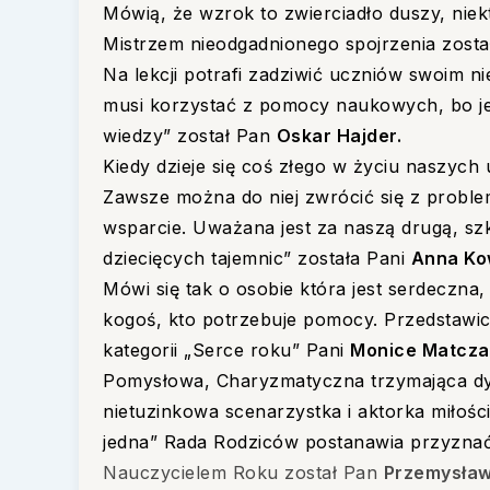
Mówią, że wzrok to zwierciadło duszy, niek
Mistrzem nieodgadnionego spojrzenia zost
Na lekcji potrafi zadziwić uczniów swoim 
musi korzystać z pomocy naukowych, bo je
wiedzy” został Pan
Oskar Hajder.
Kiedy dzieje się coś złego w życiu naszych
Zawsze można do niej zwrócić się z proble
wsparcie. Uważana jest za naszą drugą, sz
dziecięcych tajemnic” została Pani
Anna Ko
Mówi się tak o osobie która jest serdeczna,
kogoś, kto potrzebuje pomocy. Przedstawi
kategorii „Serce roku” Pani
Monice Matcza
Pomysłowa, Charyzmatyczna trzymająca dys
nietuzinkowa scenarzystka i aktorka miłośc
jedna” Rada Rodziców postanawia przyzna
Nauczycielem Roku został Pan
Przemysław