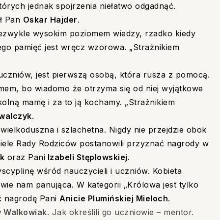
tórych jednak spojrzenia niełatwo odgadnąć.
ał Pan
Oskar Hajder
.
niezwykle wysokim poziomem wiedzy, rzadko kiedy
go pamięć jest wręcz wzorowa. „Strażnikiem
 uczniów, jest pierwszą osobą, która rusza z pomocą.
mem, bo wiadomo że otrzyma się od niej wyjątkowe
kolną mamę i za to ją kochamy. „Strażnikiem
walczyk
.
 wielkoduszna i szlachetna. Nigdy nie przejdzie obok
ciele Rady Rodziców postanowili przyznać nagrody w
k
oraz Pani
Izabeli Stęplowskiej
.
cyplinę wśród nauczycieli i uczniów.
Kobieta
iwie nam panująca. W kategorii „Królowa jest tylko
ć nagrodę Pani
Anicie Plumińskiej Mieloch
.
 Walkowiak
. Jak określili go uczniowie – mentor.