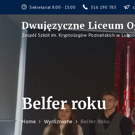
Skip
Sekretariat 8:00 - 15:00
516 190 783
z
to
content
Dwujęzyczne Liceum O
Zespół Szkół im. Kryptologów Poznańskich w Lubon
Belfer roku
Home
Wyróżnione
Belfer Roku