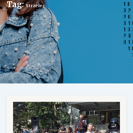
Tag:
Strzelec
Home
Strzelec