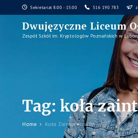
Skip
Sekretariat 8:00 - 15:00
516 190 783
z
to
content
Dwujęzyczne Liceum O
Zespół Szkół im. Kryptologów Poznańskich w Lubon
Tag:
koła zain
Home
Koła Zainteresowań