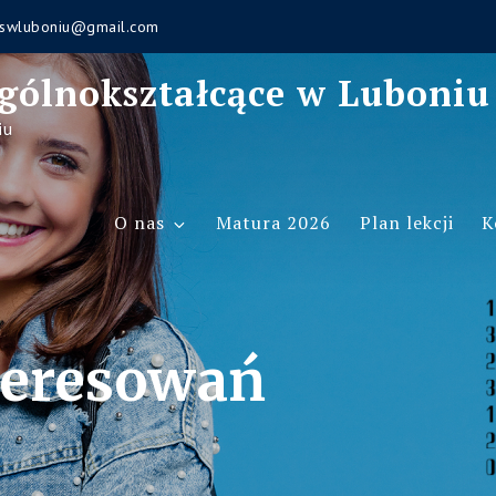
swluboniu@gmail.com
gólnokształcące w Luboniu
iu
O nas
Matura 2026
Plan lekcji
K
teresowań