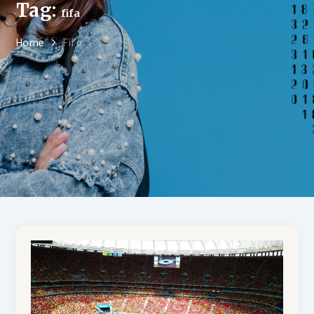
Tag:
fifa
Home
Fifa