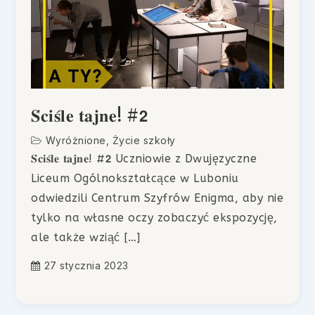
𝐒́𝐜𝐢𝐬́𝐥𝐞 𝐭𝐚𝐣𝐧𝐞! #𝟮
Wyróżnione
,
Życie szkoły
𝐒́𝐜𝐢𝐬́𝐥𝐞 𝐭𝐚𝐣𝐧𝐞! #𝟮 Uczniowie z Dwujęzyczne
Liceum Ogólnokształcące w Luboniu
odwiedzili Centrum Szyfrów Enigma, aby nie
tylko na własne oczy zobaczyć ekspozycję,
ale także wziąć […]
27 stycznia 2023