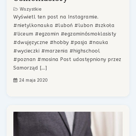
Wszystkie
Wyświetl ten post na Instagramie.
#nietylkonauka #luboń #lubon #szkoła
#liceum #egzamin #egzaminósmoklasisty
#dwujęzyczne #hobby #pasja #nauka
#wycieczki #marzenia #highschool
#poznan #mosina Post udostępniony przez
Samorząd […]
24 maja 2020